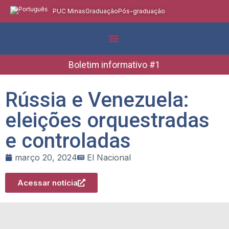
PUC Minas
Graduação
Pós-graduação
Indicadores e Dados
Boletins Informativos
Boletim informativo #1
Rússia e Venezuela:
eleições orquestradas
e controladas
março 20, 2024
El Nacional
Acessar notícia