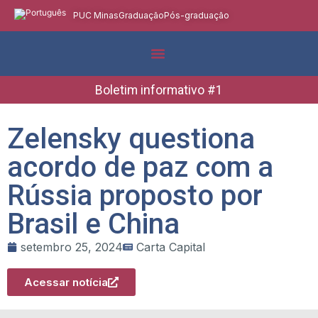
PUC Minas
Graduação
Pós-graduação
Indicadores e Dados
Boletins Informativos
Boletim informativo #1
Zelensky questiona
acordo de paz com a
Rússia proposto por
Brasil e China
setembro 25, 2024
Carta Capital
Acessar notícia