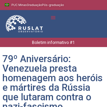
PUC Minas
Graduação
Pós-graduação
Indicadores e Dados
Boletins Informativos
Boletim informativo #1
79º Aniversário:
Venezuela presta
homenagem aos heróis
e mártires da Rússia
que lutaram contra o
nazi-fascismo