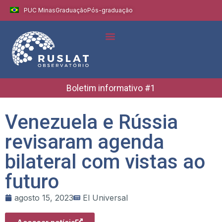
PUC Minas
Graduação
Pós-graduação
Indicadores e Dados
Boletins Informativos
Boletim informativo #1
Venezuela e Rússia
revisaram agenda
bilateral com vistas ao
futuro
agosto 15, 2023
El Universal