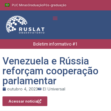
PUC Minas
Graduação
Pós-graduação
Indicadores e Dados
Boletins Informativos
Boletim informativo #1
Venezuela e Rússia
reforçam cooperação
parlamentar
outubro 4, 2023
El Universal
Acessar notícia