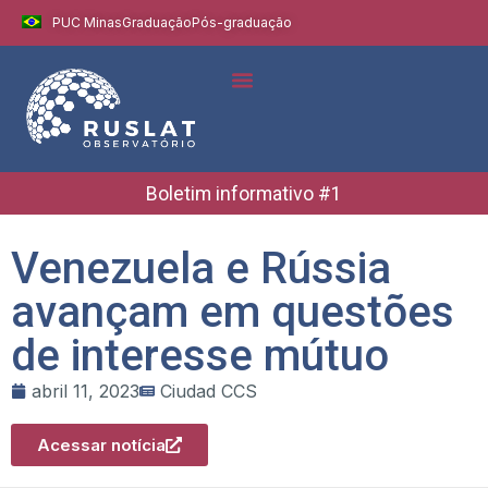
PUC Minas
Graduação
Pós-graduação
Indicadores e Dados
Boletins Informativos
Boletim informativo #1
Venezuela e Rússia
avançam em questões
de interesse mútuo
abril 11, 2023
Ciudad CCS
Acessar notícia