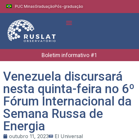
PUC Minas
Graduação
Pós-graduação
Indicadores e Dados
Boletins Informativos
Boletim informativo #1
Venezuela discursará
nesta quinta-feira no 6º
Fórum Internacional da
Semana Russa de
Energia
outubro 11, 2023
El Universal