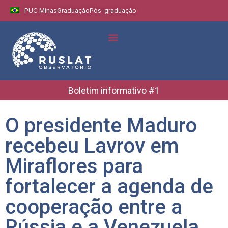
PUC Minas
Graduação
Pós-graduação
Indicadores e Dados
Boletins Informativos
Boletim informativo #1
O presidente Maduro
recebeu Lavrov em
Miraflores para
fortalecer a agenda de
cooperação entre a
Rússia e a Venezuela