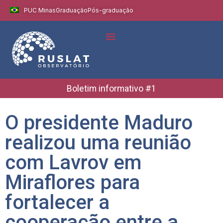
PUC Minas
Graduação
Pós-graduação
Indicadores e Dados
Boletins Informativos
Boletim informativo #1
O presidente Maduro
realizou uma reunião
com Lavrov em
Miraflores para
fortalecer a
cooperação entre a