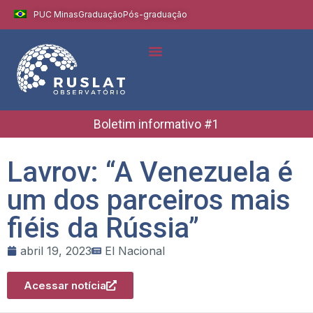
PUC Minas
Graduação
Pós-graduação
Indicadores e Dados
Boletins Informativos
Boletim informativo #1
Lavrov: “A Venezuela é
um dos parceiros mais
fiéis da Rússia”
abril 19, 2023
El Nacional
Acessar notícia