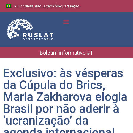
PUC Minas
Graduação
Pós-graduação
Indicadores e Dados
Boletins Informativos
Boletim informativo #1
Exclusivo: às vésperas
da Cúpula do Brics,
Maria Zakharova elogia
Brasil por não aderir à
‘ucranização’ da
agenda internacional