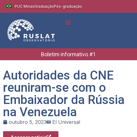
PUC Minas
Graduação
Pós-graduação
Indicadores e Dados
Boletins Informativos
Boletim informativo #1
Autoridades da CNE
reuniram-se com o
Embaixador da Rússia
na Venezuela
outubro 5, 2023
El Universal